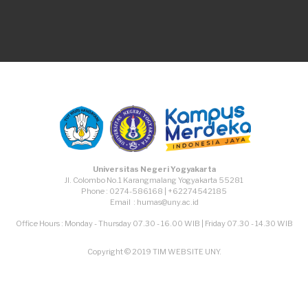
TikTok
Facebook
Instagram
Youtube
Universitas Negeri Yogyakarta
Jl. Colombo No.1 Karangmalang Yogyakarta 55281
Phone : 0274-586168 | +62274542185
Email : humas@uny.ac.id
Office Hours : Monday - Thursday 07.30 - 16.00 WIB | Friday 07.30 - 14.30 WIB
Copyright © 2019 TIM WEBSITE UNY.