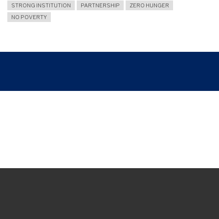
STRONG INSTITUTION
PARTNERSHIP
ZERO HUNGER
NO POVERTY
Breadcrumb
UNY STUDENTS PARTNER WITH NASI DARURAT JOGJA IN THE “ONE MEAL, ONE
STEP TOWARD ZERO HUNGER” INITIATIVE
Join and follow us