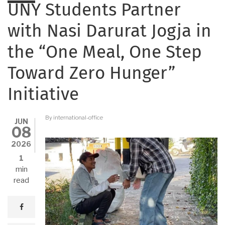
UNY Students Partner
with Nasi Darurat Jogja in
the “One Meal, One Step
Toward Zero Hunger”
Initiative
By
international-office
JUN
08
2026
1
min
read
facebook