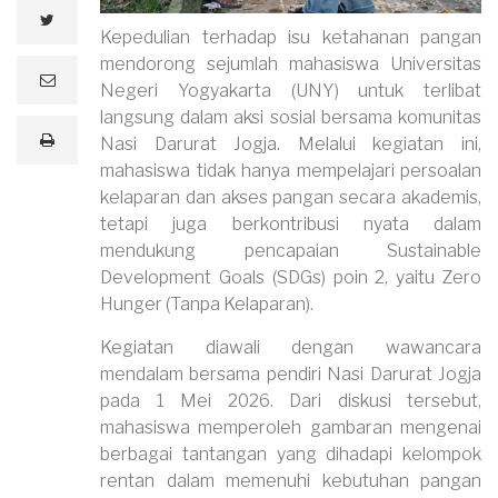
twitter
Kepedulian terhadap isu ketahanan pangan
mendorong sejumlah mahasiswa Universitas
e
Negeri Yogyakarta (UNY) untuk terlibat
m
a
langsung dalam aksi sosial bersama komunitas
i
print
Nasi Darurat Jogja. Melalui kegiatan ini,
l
mahasiswa tidak hanya mempelajari persoalan
kelaparan dan akses pangan secara akademis,
tetapi juga berkontribusi nyata dalam
mendukung pencapaian Sustainable
Development Goals (SDGs) poin 2, yaitu Zero
Hunger (Tanpa Kelaparan).
Kegiatan diawali dengan wawancara
mendalam bersama pendiri Nasi Darurat Jogja
pada 1 Mei 2026. Dari diskusi tersebut,
mahasiswa memperoleh gambaran mengenai
berbagai tantangan yang dihadapi kelompok
rentan dalam memenuhi kebutuhan pangan