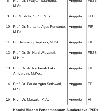
8
Prof. Dr. I Wayan Suardana,
Anggota
FBSB
M.Sn.
9
Dr. Mustofa, S.Pd., M.Sc.
Anggota
FEB
10
Prof. Dr. Nurtanio Agus Purwanto,
Anggota
FIP
M.Pd.
11
Dr. Bambang Saptono, M.Pd.
Anggota
FIP
12
Prof. Dr. Sri Harti Widyatuti,
Anggota
FBSB
M.Hum.
13
Prof. Dr. dr. Rachmah Laksmi
Anggota
FK
Ambardini, M.Kes.
14
Prof. Dr. Farida Agus Setiawati,
Anggota
FP
M.Si.
15
Prof. Dr. Marzuki, M.Ag.
Anggota
FH
Komisi Bidang Pengembangan Sumberdaya (PSD)