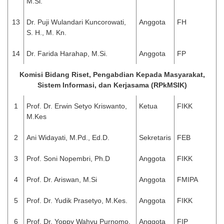
M.Si.
13
Dr. Puji Wulandari Kuncorowati,
Anggota
FH
S. H., M. Kn.
14
Dr. Farida Harahap, M.Si.
Anggota
FP
Komisi Bidang Riset, Pengabdian Kepada Masyarakat,
Sistem Informasi, dan Kerjasama (RPkMSIK)
1
Prof. Dr. Erwin Setyo Kriswanto,
Ketua
FIKK
M.Kes
2
Ani Widayati, M.Pd., Ed.D.
Sekretaris
FEB
3
Prof. Soni Nopembri, Ph.D
Anggota
FIKK
4
Prof. Dr. Ariswan, M.Si
Anggota
FMIPA
5
Prof. Dr. Yudik Prasetyo, M.Kes.
Anggota
FIKK
6
Prof. Dr. Yoppy Wahyu Purnomo,
Anggota
FIP