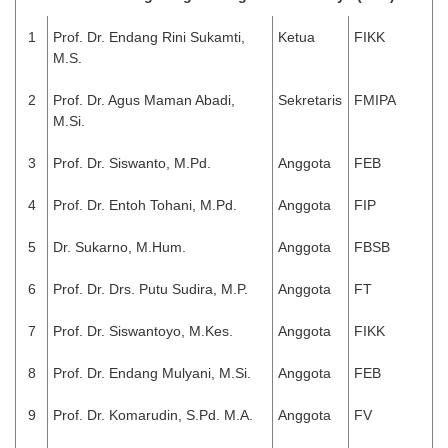
1
Prof. Dr. Endang Rini Sukamti,
Ketua
FIKK
M.S.
2
Prof. Dr. Agus Maman Abadi,
Sekretaris
FMIPA
M.Si.
3
Prof. Dr. Siswanto, M.Pd.
Anggota
FEB
4
Prof. Dr. Entoh Tohani, M.Pd.
Anggota
FIP
5
Dr. Sukarno, M.Hum.
Anggota
FBSB
6
Prof. Dr. Drs. Putu Sudira, M.P.
Anggota
FT
7
Prof. Dr. Siswantoyo, M.Kes.
Anggota
FIKK
8
Prof. Dr. Endang Mulyani, M.Si.
Anggota
FEB
9
Prof. Dr. Komarudin, S.Pd. M.A.
Anggota
FV