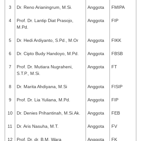
3
Dr. Reno Arianingrum, M.Si.
Anggota
FMIPA
4
Prof. Dr. Lantip Diat Prasojo,
Anggota
FIP
M.Pd.
5
Dr. Hedi Ardiyanto, S.Pd., M.Or
Anggota
FIKK
6
Dr. Cipto Budy Handoyo, M.Pd.
Anggota
FBSB
7
Prof. Dr. Mutiara Nugraheni,
Anggota
FT
S.T.P., M.Si.
8
Dr. Marita Ahdiyana, M.Si
Anggota
FISIP
9
Prof. Dr. Lia Yuliana, M.Pd.
Anggota
FIP
10
Dr. Denies Prihantinah, M.Si.Ak.
Anggota
FEB
11
Dr. Aris Nasuha, M.T.
Anggota
FV
12
Prof. Dr. dr. B.M. Wara
Anggota
FK