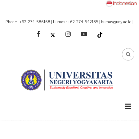
Skip
to
main
Phone : +62-274-586168
|
Humas : +62-274-542185
|
humas@uny.ac.id
|
content
facebook
linkedin
youtube
FA-
SEA
DRO
TRI