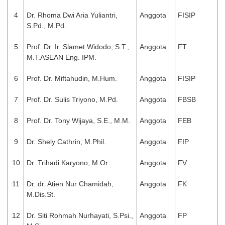
4
Dr. Rhoma Dwi Aria Yuliantri,
Anggota
FISIP
S.Pd., M.Pd.
5
Prof. Dr. Ir. Slamet Widodo, S.T.,
Anggota
FT
M.T.ASEAN Eng. IPM.
6
Prof. Dr. Miftahudin, M.Hum.
Anggota
FISIP
7
Prof. Dr. Sulis Triyono, M.Pd.
Anggota
FBSB
8
Prof. Dr. Tony Wijaya, S.E., M.M.
Anggota
FEB
9
Dr. Shely Cathrin, M.Phil.
Anggota
FIP
10
Dr. Trihadi Karyono, M.Or
Anggota
FV
11
Dr. dr. Atien Nur Chamidah,
Anggota
FK
M.Dis.St.
12
Dr. Siti Rohmah Nurhayati, S.Psi.,
Anggota
FP