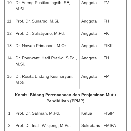
10
Dr. Adeng Pustikaningsih, SE,
Anggota
FV
M.Si.
11
Prof. Dr. Sunarso, M.Si.
Anggota
FH
12
Prof. Dr. Sulistiyono, M.Pd.
Anggota
FK
13
Dr. Nawan Primasoni, M.Or.
Anggota
FIKK
14
Dr. Poerwanti Hadi Pratiwi, S.Pd.,
Anggota
FH
M.Si.
15
Dr. Rosita Endang Kusmaryani,
Anggota
FP
M.Si.
Komisi Bidang Perencanaan dan Penjaminan Mutu
Pendidikan (PPMP)
1
Prof. Dr. Saliman, M.Pd.
Ketua
FISIP
2
Prof. Dr. Insih Wilujeng, M.Pd.
Sekretaris
FMIPA